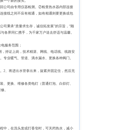
换一个新的接头。
回公司由专用仪器检测。②检查热水器内部连接
连接线之间不应有相通，如有相通则要更换或包
司秉承“质量求生存，诚信拓发展”的宗旨，“顾
愿与各界同仁携手，为千家万户送去舒适与温馨。
09水电服务范围；
测，持证上岗，技术精湛、网线、电话线、线路安
。专业暖气、管道、滴水漏水、更换各种阀门。
。2、将进出水管拿出来，旋紧并固定住，然后充
装、更换、维修各类电灯（普通灯泡、白炽灯、
维修。
程中，在洗头发或打香皂时，可关闭热水，减小