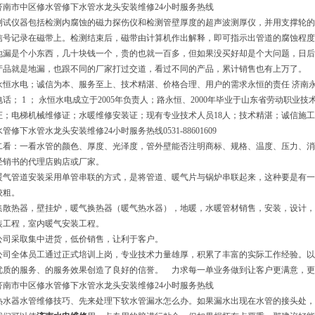
济南市中区修水管修下水管水龙头安装维修24小时服务热线
测试仪器包括检测内腐蚀的磁力探伤仪和检测管壁厚度的超声波测厚仪，并用支撑轮的
信号记录在磁带上。检测结束后，磁带由计算机作出解释，即可指示出管道的腐蚀程度
地漏是个小东西，几十块钱一个，贵的也就一百多，但如果没买好却是个大问题，日后
产品就是地漏，也跟不同的厂家打过交道，看过不同的产品，累计销售也有上万了。
永恒水电；诚信为本、服务至上、技术精湛、价格合理、用户的需求永恒的责任 济南永
电话； 1 ； 永恒水电成立于2005年负责人；路永恒、2000年毕业于山东省劳动职
证；电梯机械维修证；水暖维修安装证；现有专业技术人员18人；技术精湛；诚信施工
水管修下水管水龙头安装维修24小时服务热线0531-88601609
二看：一看水管的颜色、厚度、光泽度，管外壁能否注明商标、规格、温度、压力、消
经销书的代理店购店或厂家。
暖气管道安装采用单管串联的方式，是将管道、暖气片与锅炉串联起来，这种要是有一
较粗。
集散热器，壁挂炉，暖气换热器（暖气热水器），地暖，水暖管材销售，安装，设计，
装工程，室内暖气安装工程。
公司采取集中进货，低价销售，让利于客户。
公司全体员工通过正式培训上岗，专业技术力量雄厚，积累了丰富的实际工作经验。以
优质的服务、的服务效果创造了良好的信誉。 力求每一单业务做到让客户更满意，更
济南市中区修水管修下水管水龙头安装维修24小时服务热线
热水器水管维修技巧、先来处理下软水管漏水怎么办。如果漏水出现在水管的接头处，