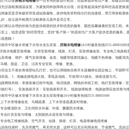
我们可以使
济南水电维修
用一点专用的胶进行粘合，但如果损坏有点严重，那建议好能
因无仪器检测感温设置，为避免同样故障再次出现，好是将超温保护器和控温器更换退
线绝缘层是否有破坏而造成短路漏电，拔掉电热管和指示灯的连接线，用万用表检测各
扎好，按元器件检测方法检测各元器件是否正常。
我们将以合理的价格为您提供精湛的技术和优质的服务、圆您温馨健康的安居工程。本公
客至上，锐意进取”的经营理念，坚持“客户第一”的原则为广大客户提供优质的服务。
欢迎惠顾！
济南市中区修水管修下水管水龙头安装，
济南水电维修
24小时服务热线0531-886016
1济南水电暖安装维修、水管安装维修、线路、灯具、安装维修改造、专业电工电路检
装及维修、维护、暖气安装维修、改造、地暖管线查找漏点、地暖不热维修、地暖清洗
2.马桶、面盆、卫浴、洁具专业安装、维修、更换。
有些业主不喜欢将墙壁钻孔打烂，也可以用细铁丝将开水器捆绑在固定物上，牢固即可
满容器。3、准确连接电源火线、零线及地线，可使用16A插头、插座连接方式。
电路网线布线：承接装修过程中电路、电话线路、网线的布线工程。电灯安装维修：安
节能灯等）。安装插座开关：安装插座和开关。 线路故障检查：电路故障应急排查与
济南市中区修水管修下水管水龙头安装维修24小时服务热线0531-88601609
3.上下水管维修改造、马桶疏通、上下水管道疏通及时维修。
4.专业楼顶防水、卫生间防水补漏、外墙、飘窗防水维修。
5.专业灯具安装与维修、太阳能热水器安装与维修。
6.专业电工维修线路、空气开关、短路、插座、灯具、电器维修电缆维修
洗浴快结束时，先关闭燃气，再关闭水源，这样可以充分利用余热，节省燃气。洗浴过