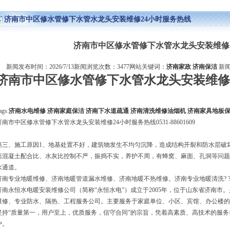
济南市中区修水管修下水管水龙头安装维修24小时服务热线
>
新闻
>
详细内容
济南市中区修水管修下水管水龙头安装维修
新闻发布时间：2026/7/13新闻浏览次数：3477网站关键词：
济南家政
济南保洁
新闻
济南市中区修水管修下水管水龙头安装维修
ags:
济南水电维修
济南家庭保洁
济南下水道疏通
济南清洗维修油烟机
济南家具地板
济南市中区修水管修下水管水龙头安装维修24小时服务热线0531-88601609
第三、施工原因1、地基处置不好，建筑物发生不均匀沉降，造成结构开裂和防水层破
括混凝土配合比、水灰比控制不严，振捣不实，养护不周，有蜂窝、麻面、孔洞等问题
水通道。
济南专业地暖维修、济南地暖管道漏水维修、济南地暖不热维修。济南专业地暖清洗? 
济南永恒水电暖安装维修公司（简称“永恒水电”）成立于2005年，位于山东省济南市
维修、专业防水、隔热、工程服务公司。主要服务于家庭单位、小区、宾馆、办公楼的
坚持“质量第一，用户至上，优质服务，信守合同”的宗旨，凭着高素质、高技术的服
户。